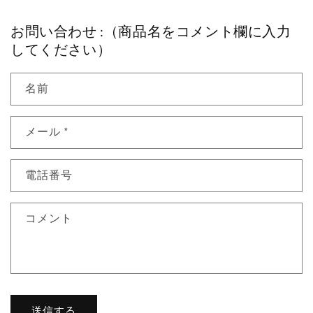
イ
イ
お問い合わせ :（商品名をコメント欄に入力
サ
サ
してください）
イ
イ
ト
ト
セ
セ
名前
ッ
ッ
ト
ト
メール
*
付）
付）
（お
（お
取
取
電話番号
り
り
寄）
寄）
の
の
コメント
数
数
量
量
を
を
減
増
ら
や
送信する