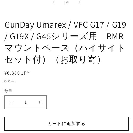
の
ル
1
/
4
で
メ
デ
GunDay Umarex / VFC G17 / G19
ィ
ア
/ G19X / G45シリーズ用 RMR
(1)
(
を
マウントベース（ハイサイト
開
く
セット付）（お取り寄）
通
¥6,380 JPY
常
税込み。
価
数量
格
GunDay
GunDay
Umarex
Umarex
/
/
VFC
VFC
カートに追加する
G17
G17