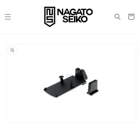
コンテ
ンツに
カ
進む
ー
ト
商品情
報にス
キップ
モ
ー
ダ