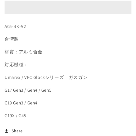
/
/
G19
G19
/
/
G19X
G19X
A05-BK-V2
/
/
G45
G45
台湾製
シ
シ
リ
リ
材質：アルミ合金
ー
ー
ズ
ズ
対応機種：
用
用
Umarex / VFC Glockシリーズ ガスガン
RMR
RMR
マ
マ
G17 Gen3 / Gen4 / Gen5
ウ
ウ
ン
ン
G19 Gen3 / Gen4
ト
ト
ベ
ベ
G19X / G45
ー
ー
ス
ス
Share
（ハ
（ハ