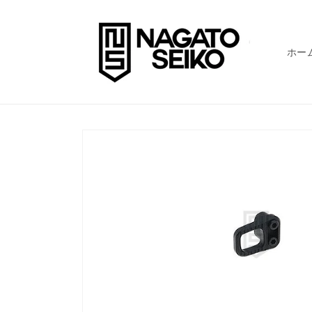
コンテ
ンツに
進む
ホー
商品情
報にス
キップ