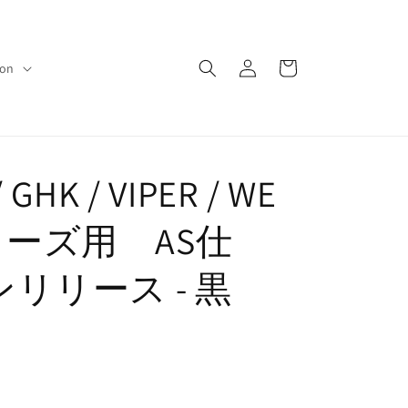
ロ
カ
グ
ー
ion
イ
ト
ン
 GHK / VIPER / WE
シリーズ用 AS仕
リリース - 黒