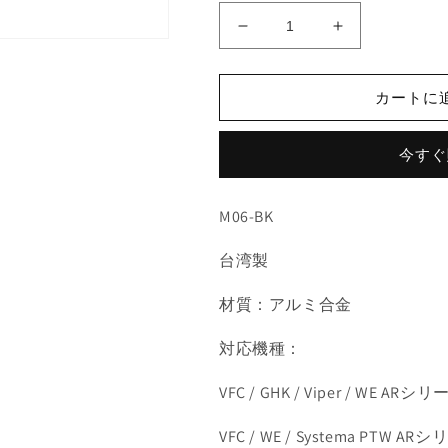
格
GunDay
GunDay
VFC
VFC
/
/
GHK
GHK
カートに
/
/
VIPER
VIPER
今すぐ
/
/
WE
WE
/
/
M06-BK
PTW
PTW
AR
AR
台湾製
シ
シ
リ
リ
材質：アルミ合金
ー
ー
ズ
ズ
対応機種：
用
用
AS
AS
VFC / GHK / Viper / WE 
仕
仕
様
様
VFC / WE / Systema PTW