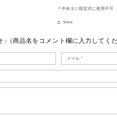
マ
マ
＊中央ネジ固定式に使用不可
ガ
ガ
ジ
ジ
ン
ン
Share
リ
リ
リ
リ
せ :（商品名をコメント欄に入力してく
ー
ー
ス
ス
-
-
黒
黒
メール
*
の
の
数
数
量
量
を
を
減
増
ら
や
す
す