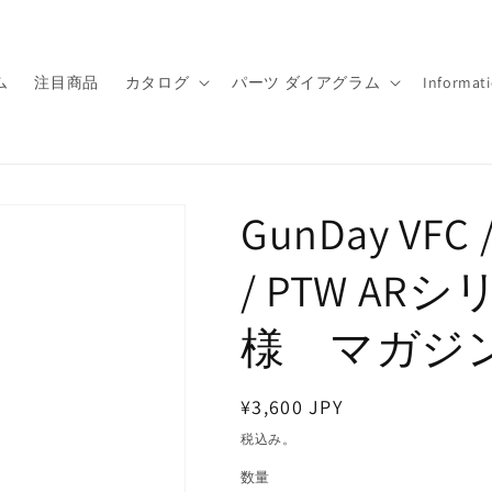
ム
注目商品
カタログ
パーツ ダイアグラム
Informat
GunDay VFC /
/ PTW AR
様 マガジン
通
¥3,600 JPY
常
税込み。
価
数量